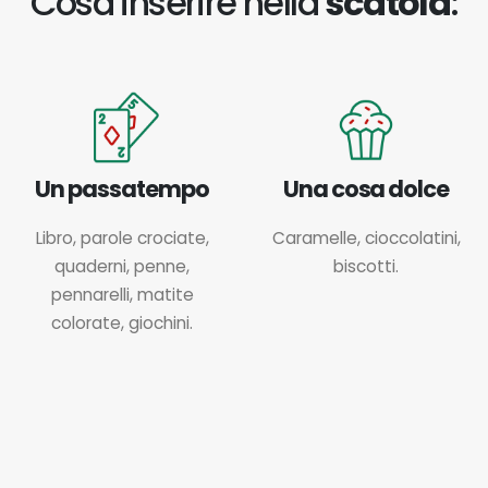
Cosa inserire nella
scatola
:
Un passatempo
Una cosa dolce
Libro, parole crociate,
Caramelle, cioccolatini,
quaderni, penne,
biscotti.
pennarelli, matite
colorate, giochini.