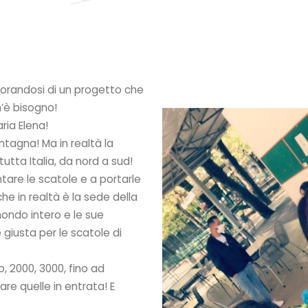
morandosi di un progetto che
n’è bisogno!
ria Elena!
ontagna! Ma in realtà la
utta Italia, da nord a sud!
ntare le scatole e a portarle
he in realtà è la sede della
ndo intero e le sue
 giusta per le scatole di
o, 2000, 3000, fino ad
re quelle in entrata! E