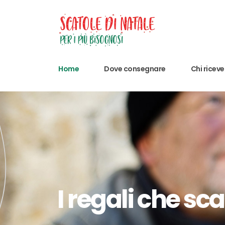
Home
Dove consegnare
Chi riceve
I regali che sca