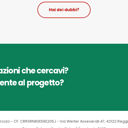
Hai dei dubbi?
azioni che cercavi?
ente al progetto?
rozzo - CF. CRRSRN80E56E205J - Via Werter Asseverati 47, 42122 Reggio